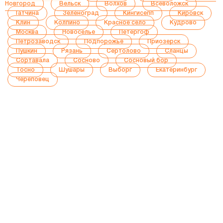
Новгород
Вельск
Волхов
Всеволожск
Гатчина
Зеленоград
Кингисепп
Кировск
Клин
Колпино
Красное село
Кудрово
Москва
Новоселье
Петергоф
Петрозаводск
Подпорожье
Приозерск
Пушкин
Рязань
Сертолово
Сланцы
Сортавала
Сосново
Сосновый бор
Тосно
Шушары
Выборг
Екатеринбург
Череповец