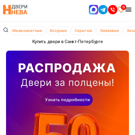
0
Межкомнатные
Входные
Скрытые
Эмалевые
Эко
Купить двери в Cанкт-Петербурге