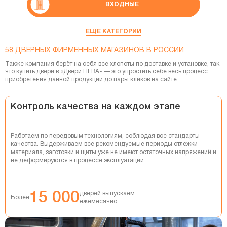
ВХОДНЫЕ
СКРЫТЫЕ ДВЕРИ
ЕЩЕ КАТЕГОРИИ
58 ДВЕРНЫХ ФИРМЕННЫХ МАГАЗИНОВ В РОССИИ
СМАРТ-СИСТЕМЫ
Также компания берёт на себя все хлопоты по доставке и установке, так
что купить двери в «Двери НЕВА» — это упростить себе весь процесс
ФУРНИТУРА
приобретения данной продукции до пары кликов на сайте.
ПЕРЕГОРОДКИ
Контроль качества на каждом этапе
ПЕНАЛЫ
Работаем по передовым технологиям, соблюдая все стандарты
ПЛИНТУСЫ
качества. Выдерживаем все рекомендуемые периоды отлежки
материала, заготовки и щиты уже не имеют остаточных напряжений и
не деформируются в процессе эксплуатации
ДВЕРНЫЕ СИСТЕМЫ
СТЕНОВЫЕ ПАНЕЛИ
15 000
дверей выпускаем
Более
ежемесячно
ДЕКОРАТИВНЫЕ РЕЙКИ