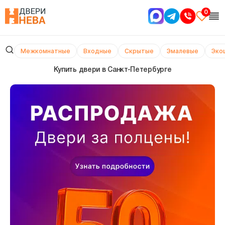
0
Межкомнатные
Входные
Скрытые
Эмалевые
Эко
Купить двери в Cанкт-Петербурге