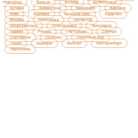
Новгород
Вельск
Волхов
Всеволожск
Гатчина
Зеленоград
Кингисепп
Кировск
Клин
Колпино
Красное село
Кудрово
Москва
Новоселье
Петергоф
Петрозаводск
Подпорожье
Приозерск
Пушкин
Рязань
Сертолово
Сланцы
Сортавала
Сосново
Сосновый бор
Тосно
Шушары
Выборг
Екатеринбург
Череповец