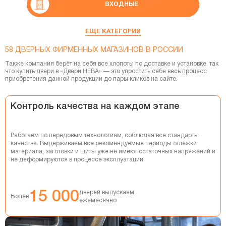
ВХОДНЫЕ
СКРЫТЫЕ ДВЕРИ
ЕЩЕ КАТЕГОРИИ
58 ДВЕРНЫХ ФИРМЕННЫХ МАГАЗИНОВ В РОССИИ
СМАРТ-СИСТЕМЫ
Также компания берёт на себя все хлопоты по доставке и установке, так
что купить двери в «Двери НЕВА» — это упростить себе весь процесс
ФУРНИТУРА
приобретения данной продукции до пары кликов на сайте.
ПЕРЕГОРОДКИ
Контроль качества на каждом этапе
ПЕНАЛЫ
Работаем по передовым технологиям, соблюдая все стандарты
ПЛИНТУСЫ
качества. Выдерживаем все рекомендуемые периоды отлежки
материала, заготовки и щиты уже не имеют остаточных напряжений и
не деформируются в процессе эксплуатации
ДВЕРНЫЕ СИСТЕМЫ
СТЕНОВЫЕ ПАНЕЛИ
15 000
дверей выпускаем
Более
ежемесячно
ДЕКОРАТИВНЫЕ РЕЙКИ