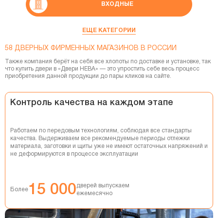
ВХОДНЫЕ
СКРЫТЫЕ ДВЕРИ
ЕЩЕ КАТЕГОРИИ
58 ДВЕРНЫХ ФИРМЕННЫХ МАГАЗИНОВ В РОССИИ
СМАРТ-СИСТЕМЫ
Также компания берёт на себя все хлопоты по доставке и установке, так
что купить двери в «Двери НЕВА» — это упростить себе весь процесс
ФУРНИТУРА
приобретения данной продукции до пары кликов на сайте.
ПЕРЕГОРОДКИ
Контроль качества на каждом этапе
ПЕНАЛЫ
Работаем по передовым технологиям, соблюдая все стандарты
ПЛИНТУСЫ
качества. Выдерживаем все рекомендуемые периоды отлежки
материала, заготовки и щиты уже не имеют остаточных напряжений и
не деформируются в процессе эксплуатации
ДВЕРНЫЕ СИСТЕМЫ
СТЕНОВЫЕ ПАНЕЛИ
15 000
дверей выпускаем
Более
ежемесячно
ДЕКОРАТИВНЫЕ РЕЙКИ