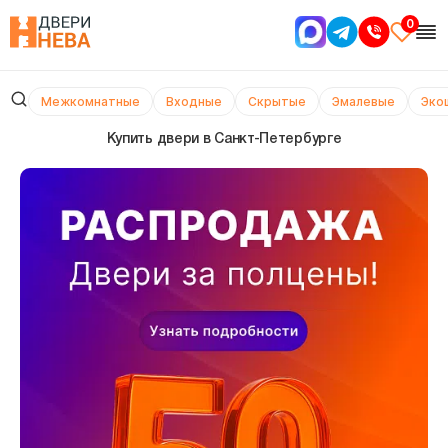
0
Межкомнатные
Входные
Скрытые
Эмалевые
Эко
Купить двери в Cанкт-Петербурге