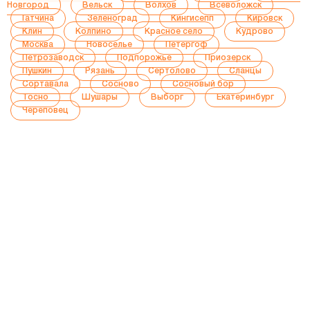
Новгород
Вельск
Волхов
Всеволожск
Гатчина
Зеленоград
Кингисепп
Кировск
Клин
Колпино
Красное село
Кудрово
Москва
Новоселье
Петергоф
Петрозаводск
Подпорожье
Приозерск
Пушкин
Рязань
Сертолово
Сланцы
Сортавала
Сосново
Сосновый бор
Тосно
Шушары
Выборг
Екатеринбург
Череповец