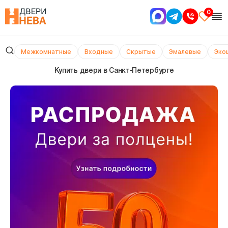
0
Межкомнатные
Входные
Скрытые
Эмалевые
Эко
Купить двери в Cанкт-Петербурге