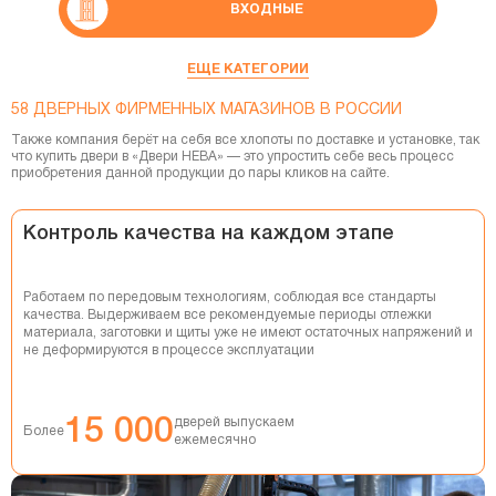
ВХОДНЫЕ
СКРЫТЫЕ ДВЕРИ
ЕЩЕ КАТЕГОРИИ
58 ДВЕРНЫХ ФИРМЕННЫХ МАГАЗИНОВ В РОССИИ
СМАРТ-СИСТЕМЫ
Также компания берёт на себя все хлопоты по доставке и установке, так
что купить двери в «Двери НЕВА» — это упростить себе весь процесс
ФУРНИТУРА
приобретения данной продукции до пары кликов на сайте.
ПЕРЕГОРОДКИ
Контроль качества на каждом этапе
ПЕНАЛЫ
Работаем по передовым технологиям, соблюдая все стандарты
ПЛИНТУСЫ
качества. Выдерживаем все рекомендуемые периоды отлежки
материала, заготовки и щиты уже не имеют остаточных напряжений и
не деформируются в процессе эксплуатации
ДВЕРНЫЕ СИСТЕМЫ
СТЕНОВЫЕ ПАНЕЛИ
15 000
дверей выпускаем
Более
ежемесячно
ДЕКОРАТИВНЫЕ РЕЙКИ