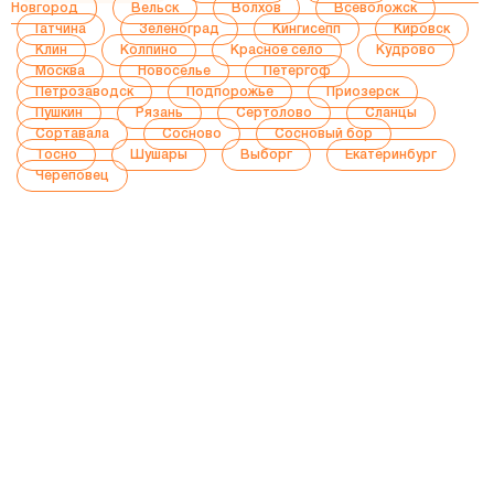
Новгород
Вельск
Волхов
Всеволожск
Гатчина
Зеленоград
Кингисепп
Кировск
Клин
Колпино
Красное село
Кудрово
Москва
Новоселье
Петергоф
Петрозаводск
Подпорожье
Приозерск
Пушкин
Рязань
Сертолово
Сланцы
Сортавала
Сосново
Сосновый бор
Тосно
Шушары
Выборг
Екатеринбург
Череповец