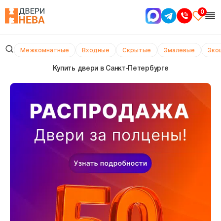
0
Межкомнатные
Входные
Скрытые
Эмалевые
Эко
Купить двери в Cанкт-Петербурге