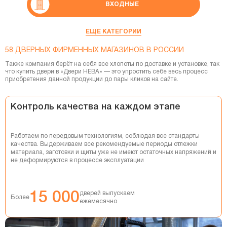
ВХОДНЫЕ
СКРЫТЫЕ ДВЕРИ
ЕЩЕ КАТЕГОРИИ
58 ДВЕРНЫХ ФИРМЕННЫХ МАГАЗИНОВ В РОССИИ
СМАРТ-СИСТЕМЫ
Также компания берёт на себя все хлопоты по доставке и установке, так
что купить двери в «Двери НЕВА» — это упростить себе весь процесс
ФУРНИТУРА
приобретения данной продукции до пары кликов на сайте.
ПЕРЕГОРОДКИ
Контроль качества на каждом этапе
ПЕНАЛЫ
Работаем по передовым технологиям, соблюдая все стандарты
ПЛИНТУСЫ
качества. Выдерживаем все рекомендуемые периоды отлежки
материала, заготовки и щиты уже не имеют остаточных напряжений и
не деформируются в процессе эксплуатации
ДВЕРНЫЕ СИСТЕМЫ
СТЕНОВЫЕ ПАНЕЛИ
15 000
дверей выпускаем
Более
ежемесячно
ДЕКОРАТИВНЫЕ РЕЙКИ