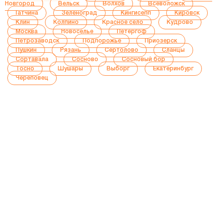
Новгород
Вельск
Волхов
Всеволожск
Гатчина
Зеленоград
Кингисепп
Кировск
Клин
Колпино
Красное село
Кудрово
Москва
Новоселье
Петергоф
Петрозаводск
Подпорожье
Приозерск
Пушкин
Рязань
Сертолово
Сланцы
Сортавала
Сосново
Сосновый бор
Тосно
Шушары
Выборг
Екатеринбург
Череповец